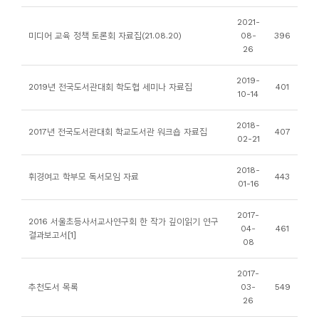
니
2021-
티
미디어 교육 정책 토론회 자료집(21.08.20)
08-
396
26
동
2019-
2019년 전국도서관대회 학도협 세미나 자료집
401
아
10-14
리
2018-
2017년 전국도서관대회 학교도서관 워크숍 자료집
407
02-21
사
진
2018-
휘경여고 학부모 독서모임 자료
443
01-16
첩
2017-
2016 서울초등사서교사연구회 한 작가 깊이읽기 연구
자
04-
461
결과보고서[1]
08
료
실
2017-
추천도서 목록
03-
549
26
책