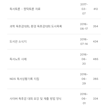
소
2017-
개
독서토론 - 원탁토론 자료
03-
412
07
및
서
2016-
과학 독후감대회, 환경 독후감대회 도서목록
354
평
08-17
2016-
도서관 소식지
434
07-14
2016-
독서노트 사례
06-
485
30
2016-
NEIS 독서상황기록 지침
06-
385
29
2016-
사이버 독후감 대회 요강 및 제출 방법 양식
06-
334
01