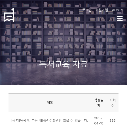
로그인
회원가입
ADMIN
학
도
협
소
독서교육 자료
개
공
지
사
작성일
조회
항
제목
자
수
커
2016-
[공지]목록 및 본문 내용은 정회원만 읽을 수 있습니다.
363
04-18
뮤