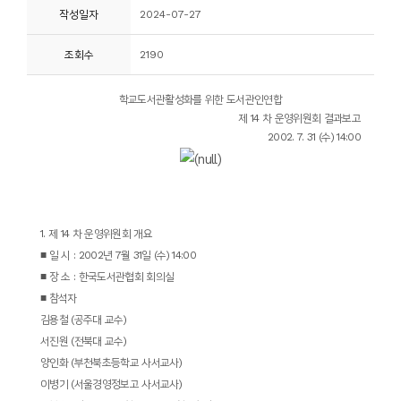
작성일자
2024-07-27
니
티
조회수
2190
동
학교도서관활성화를 위한 도서관인연합
아
제
14
차 운영위원회 결과보고
2002. 7. 31 (
수
) 14:00
리
사
진
1.
제
14
차 운영위원회 개요
첩
■
일 시
: 2002
년
7
월
31
일
(
수
) 14:00
■
장 소
:
한국도서관협회 회의실
자
■
참석자
료
김용철
(
공주대 교수
)
실
서진원
(
전북대 교수
)
양인화
(
부천북초등학교 사서교사
)
책
이병기
(
서울경영정보고 사서교사
)