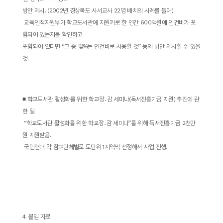
방안 제시
. (2002
년 경상북도 사서교사
22
명 배치의 사례를 들어
)
­
교육인적자원부가 학교도서관에 지원키로 한 연간
600
억원에 인건비가 포
함되어 있는지를 확인하고
포함되어 있다면
“
그 중 몇
%
는 인건비로 사용할 것
”
등의 방안 제시할 수 있을
것
.
■
학교도서관 활성화를 위한 학교장
․
감 세미나
(
독서진흥기금 지원
)
추진에 관
한 일
­ “
학교도서관 활성화를 위한 학교장
․
감 세미나
”
를 위해 독서진흥기금
2
천만
원 지원받음
.
­
국민연대 각 참여단체별로 도단위
1
지역씩 선정해서 사업 진행
.
4.
붙임 자료