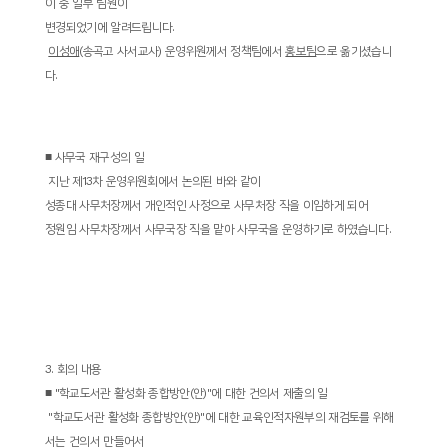
이 중 일부 팀원이
변경되었기에 알려드립니다
.
­
이성애
(
송곡고 사서교사
)
운영위원께서 정책팀에서
홍보팀
으로 옮기셨습니
다
.
■
사무국 재구성의 일
­
지난 제
13
차 운영위원회에서 논의된 바와 같이
성종대 사무처장께서 개인적인 사정으로 사무처장 직을 이임하게 되어
정원임 사무차장께서 사무국장 직을 맡아 사무국을 운영하기로 하였습니다
.
3.
회의 내용
■
"
학교도서관 활성화 종합방안
(
안
)"
에 대한 건의서 제출의 일
­ "
학교도서관 활성화 종합방안
(
안
)"
에 대한 교육인적자원부의 재검토를 위해
서는 건의서 만들어서