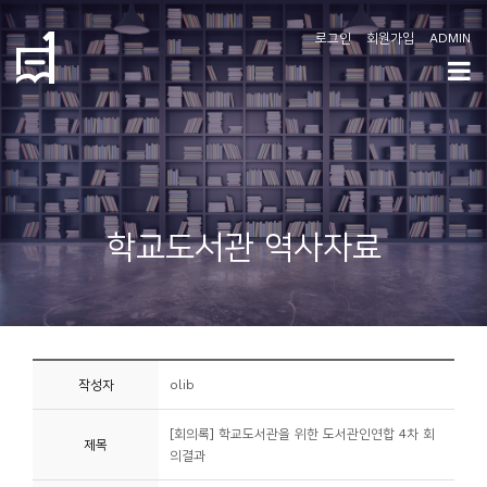
로그인
회원가입
ADMIN
학
도
협
소
학교도서관 역사자료
개
공
지
사
작성자
olib
항
[회의록] 학교도서관을 위한 도서관인연합 4차 회
제목
커
의결과
뮤