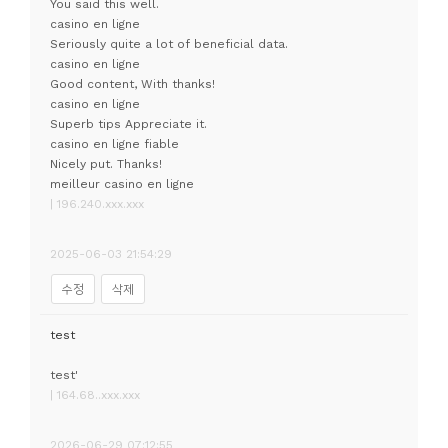
You said this well.
casino en ligne
Seriously quite a lot of beneficial data.
casino en ligne
Good content, With thanks!
casino en ligne
Superb tips Appreciate it.
casino en ligne fiable
Nicely put. Thanks!
meilleur casino en ligne
| 196.240.xxx.xxx
2025-06-03 21:54:29
수정
삭제
test
test'
| 164.68..xxx.xxx
2026-06-29 07:12:55