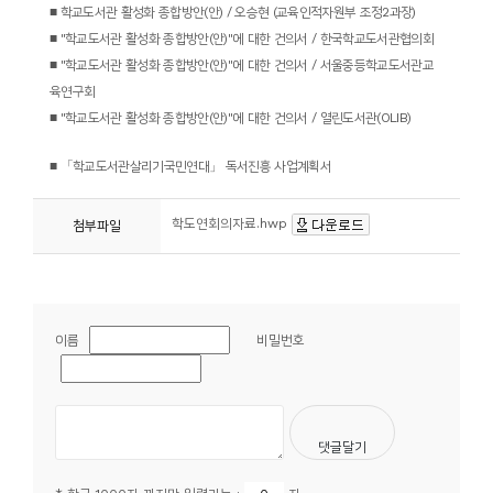
■
학교도서관 활성화 종합방안
(
안
) /
오승현
(
교육인적자원부 조정
2
과장
)
■
"
학교도서관 활성화 종합방안
(
안
)"
에 대한 건의서
/
한국학교도서관협의회
■
"
학교도서관 활성화 종합방안
(
안
)"
에 대한 건의서
/
서울중등학교도서관교
육연구회
■
"
학교도서관 활성화 종합방안
(
안
)"
에 대한 건의서
/
열린도서관
(OLIB)
■
「
학교도서관살리기국민연대
」
독서진흥 사업계획서
학도연회의자료.hwp
첨부파일
이름
비밀번호