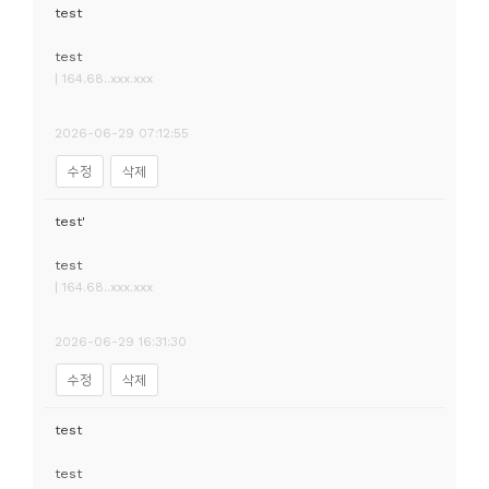
test
test
| 164.68..xxx.xxx
2026-06-29 07:12:55
수정
삭제
test'
test
| 164.68..xxx.xxx
2026-06-29 16:31:30
수정
삭제
test
test