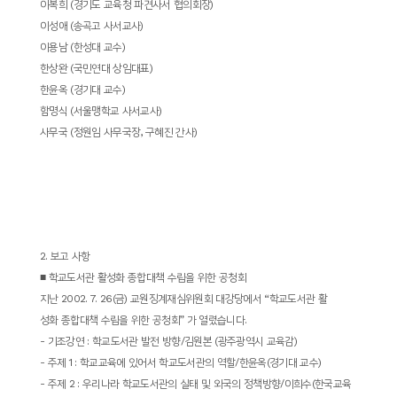
이복희
(
경기도 교육청 파견사서 협의회장
)
소
이성애
(
송곡고 사서교사
)
개
이용남
(
한성대 교수
)
및
한상완
(
국민연대 상임대표
)
서
한윤옥
(
경기대 교수
)
평
함명식
(
서울맹학교 사서교사
)
사무국
(
정원임 사무국장
,
구혜진 간사
)
2.
보고 사항
■
학교도서관 활성화 종합대책 수립을 위한 공청회
지난
2002. 7. 26(
금
)
교원징계재심위원회 대강당에서
“
학교도서관 활
성화 종합대책 수립을 위한 공청회
”
가 열렸습니다
.
-
기조강연
:
학교도서관 발전 방향
/
김원본
(
광주광역시 교육감
)
-
주제
1 :
학교교육에 있어서 학교도서관의 역할
/
한윤옥
(
경기대 교수
)
-
주제
2 :
우리나라 학교도서관의 실태 및 외국의 정책방향
/
이희수
(
한국교육