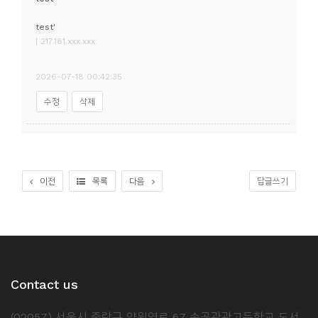
test'
| 217.181.xxx.xxx
2026-07-18 00:42:35
수정
삭제
이전
목록
다음
답글쓰기
Contact us
(02057) 서울시 중랑구 양원역로 67 송곡관광고등학교 도서