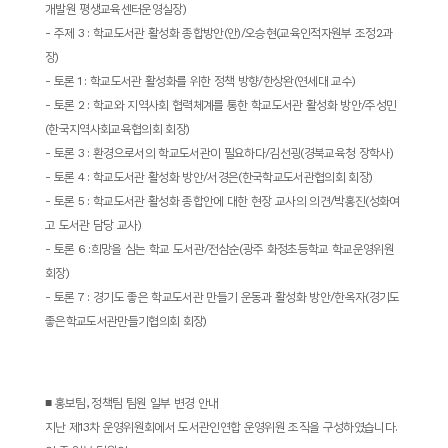
개발원 평생교육센터운영실장
)
-
주제
3 :
학교도서관 활성화 종합방안
(
안
)/
오승현
(
교육인적자원부 조정
2
과
장
)
-
토론
1 :
학교도서관 활성화를 위한 정책 방향
/
한상완
(
연세대 교수
)
-
토론
2 :
학교와 지역사회 협력체계를 통한 학교도서관 활성화 방안
/
주성민
(
한국지역사회교육협의회 회장
)
-
토론
3 :
환경으로서의 학교도서관이 필요하다
/
김선굉
(
경북교육청 장학사
)
-
토론
4 :
학교도서관 활성화 방안
/
서경은
(
한국학교도서관협의회 회장
)
-
토론
5 :
학교도서관 활성화 종합안에 대한 현장 교사의 의견
/
박홍진
(
성화여
고 도서관 담당 교사
)
-
토론
6 :
희망을 심는 학교 도서관
/
전삼순
(
광주 화정초등학교 학교운영위원
회장
)
-
토론
7 :
경기도 좋은 학교도서관 만들기 운동과 활성화 방안
/
한옥자
(
경기도
좋은학교도서관만들기협의회 회장
)
■
홍보팀
,
정책팀 팀원 일부 변경 안내
지난 제
13
차 운영위원회에서 도서관인연합 운영위원 조직을 구성하였습니다
.