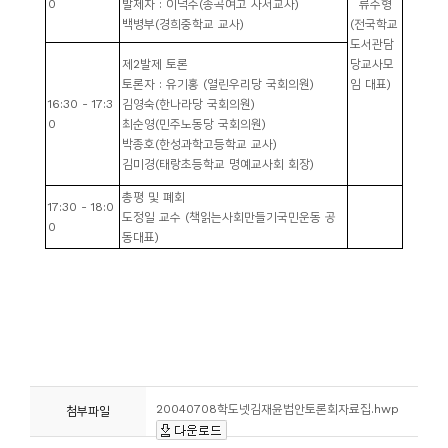
0
발제자
:
이덕주
(
송곡여고 사서교사
)
류주형
백병부
(
경희중학교 교사
)
(
전국학교
도서관담
제
2
발제 토론
당교사모
토론자
:
유기홍
(
열린우리당 국회의원
)
임 대표
)
16:30 - 17:3
김영숙
(
한나라당 국회의원
)
0
최순영
(
민주노동당 국회의원
)
박종호
(
한성과학고등학교 교사
)
김미경
(
태랑초등학교 명예교사회 회장
)
총평 및 폐회
17:30 - 18:0
도정일 교수
(
책읽는사회만들기국민운동 공
0
동대표
)
20040708학도넷김재윤법안토론회자료집.hwp
첨부파일