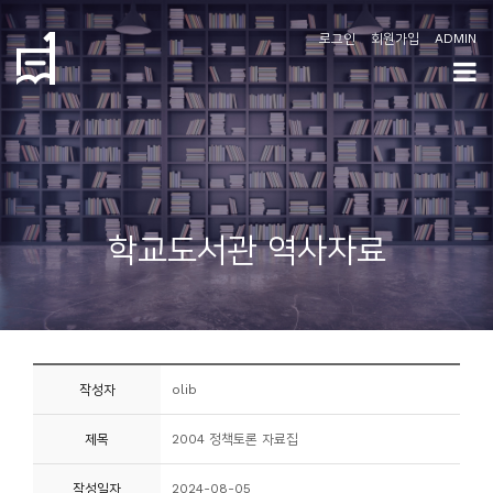
로그인
회원가입
ADMIN
학
도
협
소
학교도서관 역사자료
개
공
지
사
작성자
olib
항
제목
2004 정책토론 자료집
커
뮤
작성일자
2024-08-05