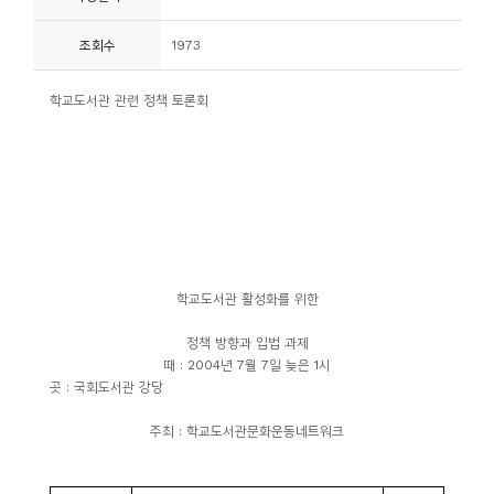
니
조회수
1973
티
학교도서관 관련 정책 토론회
동
아
리
사
진
첩
학교도서관 활성화를 위한
정책 방향과 입법 과제
자
때
: 2004
년
7
월
7
일 늦은
1
시
료
곳
:
국회도서관 강당
실
주최
:
학교도서관문화운동네트워크
책