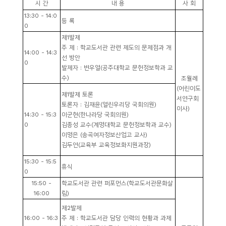
시 간
내 용
사 회
소
13:30 - 14:0
개
등 록
0
및
제
1
발제
서
주 제
:
학교도서관 관련 제도의 문제점과 개
14:00 - 14:3
선 방안
평
0
발제자
:
변우열
(
공주대학교 문헌정보학과 교
수
)
조월례
(
어린이도
제
1
발제 토론
서연구회
토론자
:
김재윤
(
열린우리당 국회의원
)
이사
)
14:30 - 15:3
이군현
(
한나라당 국회의원
)
0
김종성 교수
(
계명대학교 문헌정보학과 교수
)
이명은
(
송곡여자정보산업고 교사
)
김두연
(
교육부 교육정보화지원과장
)
15:30 - 15:5
휴식
0
15:50 -
학교도서관 관련 퍼포먼스
(
학교도서관문화살
16:00
림
)
제
2
발제
16:00 - 16:3
주 제
:
학교도서관 담당 인력의 현황과 과제