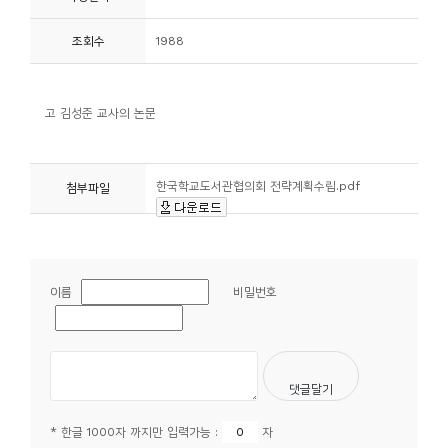
니
조회수
1988
티
동
고 김성준 교사의 논문
아
리
한국학교도서관협의회 전략계획수립.pdf
첨부파일
사
진
첩
이름
비밀번호
자
료
실
책
* 한글 1000자 까지만 입력가능 :
자