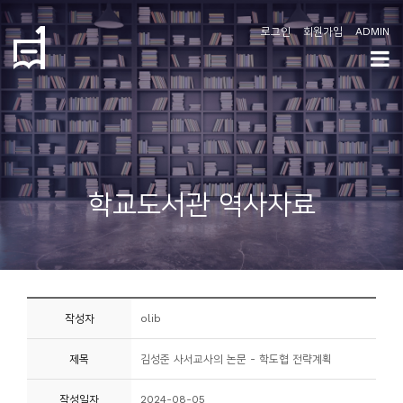
로그인
회원가입
ADMIN
학
도
협
소
학교도서관 역사자료
개
공
지
사
작성자
olib
항
제목
김성준 사서교사의 논문 - 학도협 전략계획
커
뮤
작성일자
2024-08-05