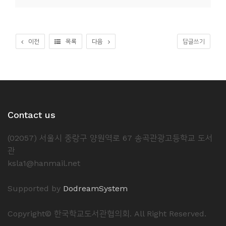
소
개
및
이전
목록
다음
답글쓰기
서
평
Contact us
(02057) 서울시 중랑구 양원역로 67 송곡관광고등학교 도서
관
ksla1@hanmail.net
Supported by
DodreamSystem
Copyright© 한국학교도서관협의회. All Right Reserved.