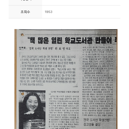
니
조회수
1953
티
동
아
리
사
진
첩
자
료
실
책