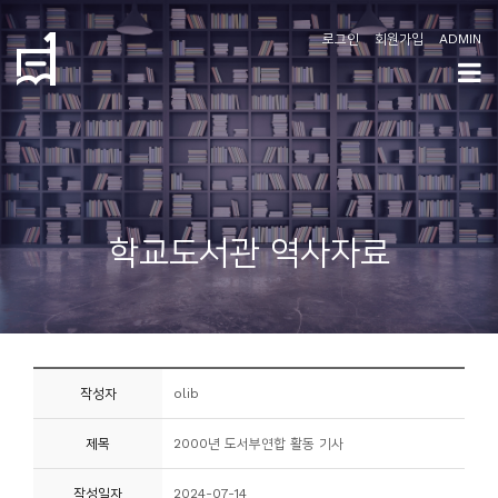
로그인
회원가입
ADMIN
학
도
협
소
학교도서관 역사자료
개
공
지
사
작성자
olib
항
제목
2000년 도서부연합 활동 기사
커
뮤
작성일자
2024-07-14