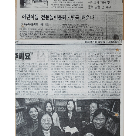
소
개
및
서
평