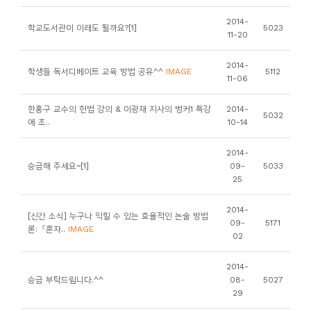
니
2014-
학교도서관이 이래도 될까요?[1]
5023
티
11-20
2014-
동
학생들 독서디베이트 교육 방법 공유^^
IMAGE
5112
11-06
아
리
한홍구 교수의 헌법 강의 & 이광재 지사의 벙커1 특강
2014-
5032
에 초..
10-14
사
2014-
진
승급해 주세요~[1]
09-
5033
25
첩
2014-
[신간 소식] 누구나 익힐 수 있는 효율적인 논술 방법
자
09-
5171
론:『혼자..
IMAGE
02
료
실
2014-
승급 부탁드립니다.^^
08-
5027
29
책