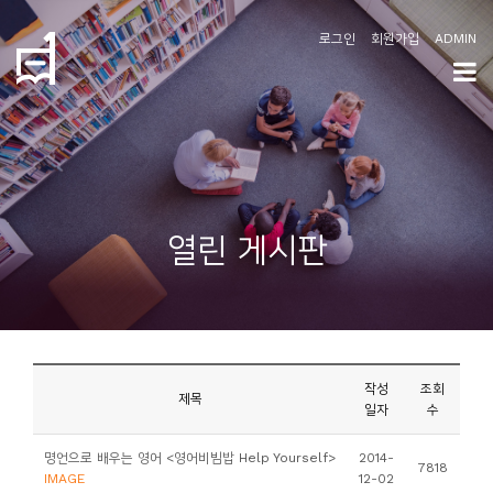
로그인
회원가입
ADMIN
학
도
협
소
열린 게시판
개
공
지
사
작성
조회
항
제목
일자
수
커
명언으로 배우는 영어 <영어비빔밥 Help Yourself>
2014-
7818
IMAGE
12-02
뮤