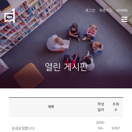
로그인
회원가입
ADMIN
학
도
협
소
열린 게시판
개
공
지
사
작성
조회
항
제목
일자
수
커
2014-
승급요청합니다.
04-
5057
뮤