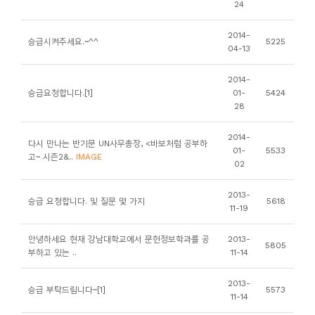
24
니
티
2014-
승급시켜주세요.~^^
5225
04-13
동
2014-
아
승급요청합니다.[1]
01-
5424
28
리
2014-
다시 만나는 반기문 UN사무총장, <바보처럼 공부하
사
01-
5533
고~ 시즌2&..
IMAGE
02
진
첩
2013-
승급 요청합니다. 및 질문 몇 가지
5618
11-19
자
안녕하세요 현재 강남대학교에서 문헌정보학과를 공
2013-
료
5805
부하고 있는 ..
11-14
실
2013-
승급 부탁드립니다~[1]
5573
11-14
책