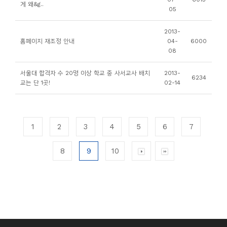
게 왜&g..
05
2013-
홈페이지 재조정 안내
04-
6000
08
서울대 합격자 수 20명 이상 학교 중 사서교사 배치
2013-
6234
교는 단 1곳!
02-14
1
2
3
4
5
6
7
8
9
10