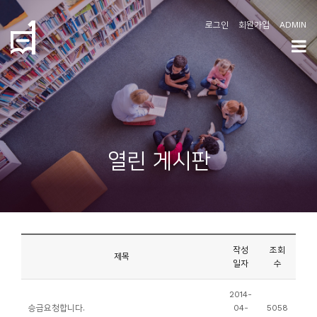
로그인
회원가입
ADMIN
학
도
협
소
열린 게시판
개
공
지
사
작성
조회
항
제목
일자
수
커
2014-
승급요청합니다.
04-
5058
뮤