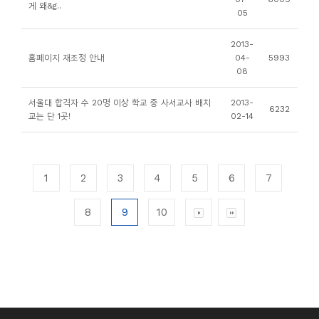
게 왜&g..
05
2013-
홈페이지 재조정 안내
04-
5993
08
서울대 합격자 수 20명 이상 학교 중 사서교사 배치
2013-
6232
교는 단 1곳!
02-14
1
2
3
4
5
6
7
8
9
10