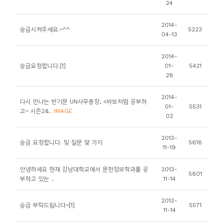
24
니
티
2014-
승급시켜주세요.~^^
5223
04-13
동
2014-
아
승급요청합니다.[1]
01-
5421
28
리
2014-
다시 만나는 반기문 UN사무총장, <바보처럼 공부하
사
01-
5531
고~ 시즌2&..
IMAGE
02
진
첩
2013-
승급 요청합니다. 및 질문 몇 가지
5618
11-19
자
안녕하세요 현재 강남대학교에서 문헌정보학과를 공
2013-
료
5801
부하고 있는 ..
11-14
실
2013-
승급 부탁드립니다~[1]
5571
11-14
책