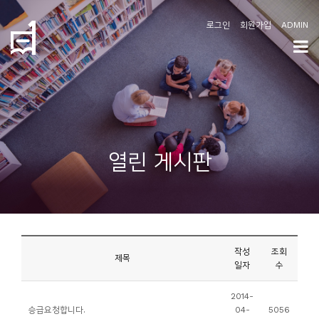
로그인
회원가입
ADMIN
학
도
협
소
열린 게시판
개
공
지
사
작성
조회
항
제목
일자
수
커
2014-
승급요청합니다.
04-
5056
뮤