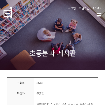
로그인
회원가입
ADMIN
학
도
협
소
초등분과 게시판
개
공
지
사
조회수
3566
항
작성자
구훈희
커
뮤
2013학년도 1-2학년 교과 및 지도서 수록도서 목