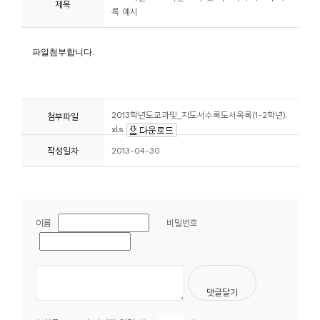
제목
록 예시
니
티
동
아
리
2013학년도교과및_지도서수록도서목록(1-2학년).
첨부파일
xls
사
작성일자
2013-04-30
진
첩
이름
비밀번호
자
료
실
책