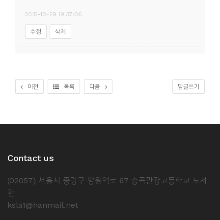
2015-10-29 19:37:06
수정
삭제
이전
목록
다음
답글쓰기
Contact us
(02057) 서울시 중랑구 양원역로 67 송곡관광고등학교 도서
관
ksla1@hanmail.net