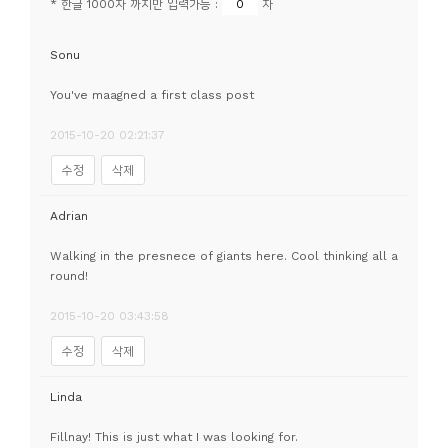
* 한글 1000자 까지만 입력가능 :
자
소
개
Sonu
및
서
You've maagned a first class post
평
2015-10-20 02:21:37
수정
삭제
Adrian
Walking in the presnece of giants here. Cool thinking all a
round!
2015-10-20 03:43:58
수정
삭제
Linda
Fillnay! This is just what I was looking for.