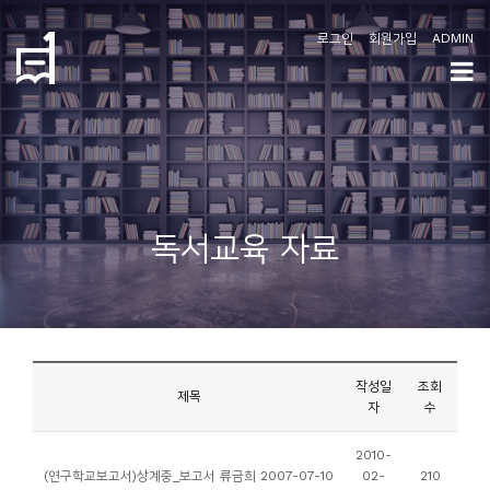
로그인
회원가입
ADMIN
학
도
협
소
독서교육 자료
개
공
지
사
작성일
조회
항
제목
자
수
커
2010-
(연구학교보고서)상계중_보고서 류금희 2007-07-10
02-
210
뮤