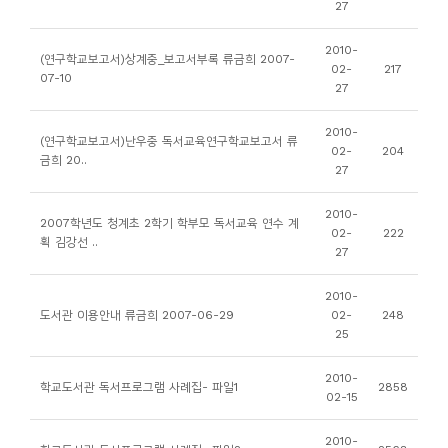
27
니
티
2010-
(연구학교보고서)상계중_보고서부록 류금희 2007-
02-
217
07-10
27
동
아
2010-
(연구학교보고서)난우중 독서교육연구학교보고서 류
02-
204
리
금희 20..
27
사
2010-
2007학년도 청계초 2학기 학부모 독서교육 연수 계
02-
222
진
획 김강선 ..
27
첩
2010-
도서관 이용안내 류금희 2007-06-29
02-
248
자
25
료
실
2010-
학교도서관 독서프로그램 사례집- 파일1
2858
02-15
책
2010-