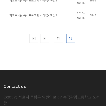
학교도서관 독서프로그램 사례집- 파일2
2568
소
02-15
개
2010-
및
학교도서관 독서프로그램 사례집- 파일3
2542
02-15
서
평
11
12
Contact us
(02057) 서울시 중랑구 양원역로 67 송곡관광고등학교 도서
관