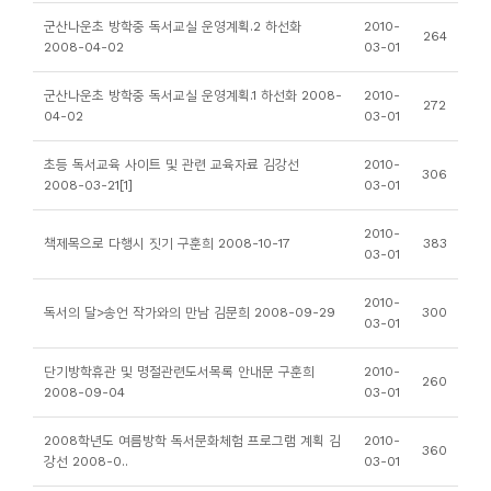
소
군산나운초 방학중 독서교실 운영계획.2 하선화
2010-
264
개
2008-04-02
03-01
및
군산나운초 방학중 독서교실 운영계획.1 하선화 2008-
2010-
서
272
04-02
03-01
평
초등 독서교육 사이트 및 관련 교육자료 김강선
2010-
306
2008-03-21[1]
03-01
2010-
책제목으로 다행시 짓기 구훈희 2008-10-17
383
03-01
2010-
독서의 달>송언 작가와의 만남 김문희 2008-09-29
300
03-01
단기방학휴관 및 명절관련도서목록 안내문 구훈희
2010-
260
2008-09-04
03-01
2008학년도 여름방학 독서문화체험 프로그램 계획 김
2010-
360
강선 2008-0..
03-01