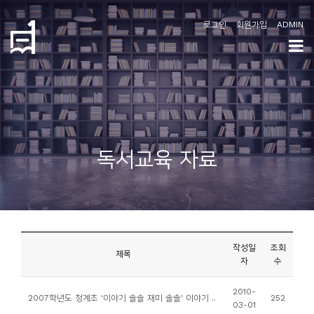
로그인
회원가입
ADMIN
학
도
협
소
독서교육 자료
개
공
지
사
작성일
조회
항
제목
자
수
커
2010-
2007학년도 청계초 '이야기 솔솔 재미 솔솔' 이야기 ..
252
03-01
뮤