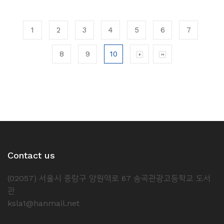
1
2
3
4
5
6
7
8
9
10
Contact us
(02057) 서울시 중랑구 양원역로 67 송곡관광고등학교 도서
관
ksla1@hanmail.net