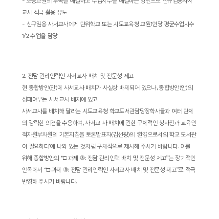
-
초등교원의 부족을 해결하고 수업시수를 해결하는 방안으로 신규임용사서
소
교사 적극 활용 유도
개
-
신규임용 사서교사에게 단위학교 또는 시도교육청 교원
1
인당 평균수업시수
및
1/2
수업을 담당
서
평
2.
전담 관리인력인 사서교사 배치 및 전문성 제고
현 종합방안
(
안
)
에 사서교사 배치가 사실상 배제되어 있으나
,
종합방안
(
안
)
의
성패여부는 사서교사 배치에 있고
사서교사를 배치해 달라는 시도교육청 학교도서관담당장학사들과 여러 단체
의 강력한 의견을 수용하여
,
사서교 사 배치에 관한 구체적인 청사진과 교육인
적자원부차원의 기본지침을 토론발표자
(
김선굉
)
의
‘
환경으로서의 학교 도서관
이 필요하다
’
에 나와 있는 것처럼 구체적으로 제시해 주시기 바랍니다
.
이를
위해 종합방안의
“
□
과제
③
:
전담 관리인력 배치 및 전문성 제고
”
는 장기적인
안목에서
“
□
과제
③
:
전담 관리인력인 사서교사 배치 및 전문성 제고
”
로 적극
반영해 주시기 바랍니다
.