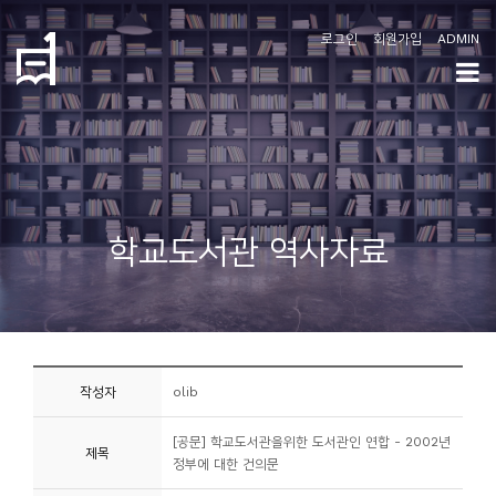
로그인
회원가입
ADMIN
학
도
협
소
학교도서관 역사자료
개
공
지
사
작성자
olib
항
[공문] 학교도서관을위한 도서관인 연합 - 2002년
제목
커
정부에 대한 건의문
뮤