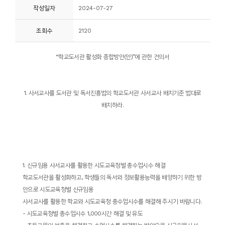
작성일자
2024-07-27
니
티
조회수
2120
동
“
학교도서관 활성화 종합방안
(
안
)”
에 관한 건의서
아
리
1.
사서교사를 도서관 및 독서진흥법의 학교도서관 사서교사 배치기준 법대로
사
배치하라
.
진
첩
자
1.
신규임용 사서교사를 활용한 시도교육청별 총수업시수 해결
료
학교도서관을 활성화하고
,
학생들의 독서와 정보활용능력을 배양하기 위한 방
실
안으로 시도교육청별 신규임용
사서교사를 활용한 학교와 시도교육청 총수업시수를 해결해 주시기 바랍니다
.
-
시도교육청별 총수업시수
1,000
시간 해결 및 유도
책