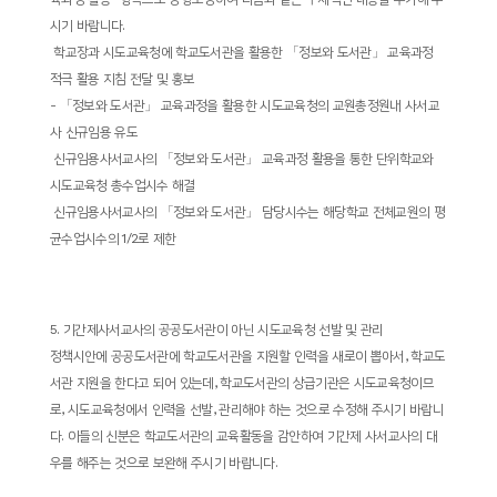
시기 바랍니다
.
­
학교장과 시도교육청에 학교도서관을 활용한
「
정보와 도서관
」
교육과정
적극 활용 지침 전달 및 홍보
-
「
정보와 도서관
」
교육과정을 활용한 시도교육청의 교원총정원내 사서교
사 신규임용 유도
­
신규임용사서교사의
「
정보와 도서관
」
교육과정 활용을 통한 단위학교와
시도교육청 총수업시수 해결
­
신규임용사서교사의
「
정보와 도서관
」
담당시수는 해당학교 전체교원의 평
균수업시수의
1/2
로 제한
5.
기간제사서교사의 공공도서관이 아닌 시도교육청 선발 및 관리
정책시안에 공공도서관에 학교도서관을 지원할 인력을 새로이 뽑아서
,
학교도
서관 지원을 한다고 되어 있는데
,
학교도서관의 상급기관은 시도교육청이므
로
,
시도교육청에서 인력을 선발
,
관리해야 하는 것으로 수정해 주시기 바랍니
다
.
이들의 신분은 학교도서관의 교육활동을 감안하여 기간제 사서교사의 대
우를 해주는 것으로 보완해 주시기 바랍니다
.