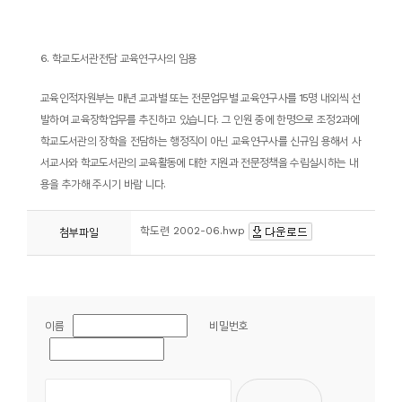
6.
학교도서관전담 교육연구사의 임용
교육인적자원부는 매년 교과별 또는 전문업무별 교육연구사를
15
명 내외씩 선
발하여 교육장학업무를 추진하고 있습니다
.
그 인원 중에 한명으로 조정
2
과에
학교도서관의 장학을 전담하는 행정직이 아닌 교육연구사를 신규임 용해서 사
서교사와 학교도서관의 교육활동에 대한 지원과 전문정책을 수립실시하는 내
용을 추가해 주시기 바랍 니다
.
학도련 2002-06.hwp
첨부파일
이름
비밀번호