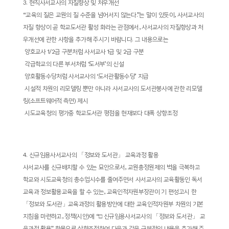
3.
현직사서교사의 자질향상 및 처우개선
“
교육의 질은 교원의 질 수준을 넘어서지 않는다
.”
는 말이 있듯이
,
사서교사의
자질 향상이 곧 학교도서관 활성 화라는 관점에서
,
사서교사의 자질향상과 처
우개선에 관한 사항을 추가해 주시기 바랍니다
.
그 내용으로는
­
양호교사
1/2
급 구분처럼 사서교사
1
급 및
2
급 구분
­
각급학교의 다른 부서처럼
‘
도서부
’
의 신설
­
양호활동수당처럼 사서교사의
‘
도서관활동수당
’
지급
­
시설적 차원의 리모델링 뿐만 아니라 사서교사의 도서관봉사에 관한 리모델
링
(
소프트웨어적 측면
)
제시
­
시도교육청의 평가중 학교도서관 평점을 현재보다 대폭 상향조정
4.
신규임용사서교사의
「
정보와 도서관
」
교육과정 활용
사서교사를 신규배치할 수 있는 묘안으로서
,
교원총정원제의 벽을 극복하고
학교와 시도교육청의 총수업시수를 줄여주면서 사서교사의 교육활동인 독서
교육과 정보활용교육을 할 수 있는
,
교육인적자원부장관이 기 편성고시 한
「
정보와 도서관
」
교육과정의 활용방안에 대한 교육인적자원부 차원의 기본
지침을 마련하고
,
정책
(
시안
)
에
“
□
신규임용사서교사의
「
정보와 도서관
」
교
육과정 활용
”
항목으로 상향조정하여 다음과 같은 구체적인 내용을 추가해 주