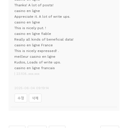
Thanks! A lot of posts!
casino en ligne
Appreciate it. A lot of write ups.
casino en ligne
This is nicely put. !
casino en ligne fiable
Really all kinds of beneficial data!
casino en ligne France
This is nicely expressed! .
meilleur casino en ligne
Kudos, Loads of write ups.
casino en ligne francais
| 23.108..xxx.xxx
2025-06-04 09:19:14
수정
삭제