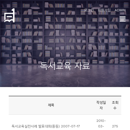
로그인
회원가입
ADMIN
학
도
협
소
독서교육 자료
개
공
지
사
작성일
조회
항
제목
자
수
커
2010-
독서교육실천사례 발표대회(중등) 2007-07-17
03-
275
뮤