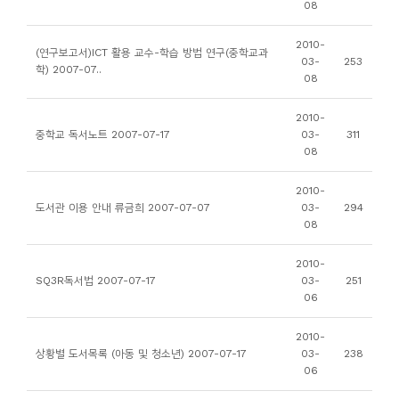
08
니
티
2010-
(연구보고서)ICT 활용 교수-학습 방법 연구(중학교과
03-
253
학) 2007-07..
08
동
아
2010-
중학교 독서노트 2007-07-17
03-
311
리
08
사
2010-
도서관 이용 안내 류금희 2007-07-07
03-
294
진
08
첩
2010-
SQ3R독서법 2007-07-17
03-
251
자
06
료
실
2010-
상황별 도서목록 (아동 및 청소년) 2007-07-17
03-
238
06
책