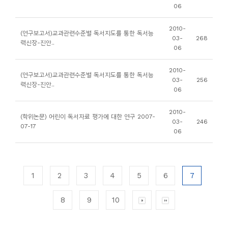
06
2010-
(연구보고서)교과관련수준별 독서지도를 통한 독서능
03-
268
력신장-진안..
06
2010-
(연구보고서)교과관련수준별 독서지도를 통한 독서능
03-
256
력신장-진안..
06
2010-
(학위논문) 어린이 독서자료 평가에 대한 연구 2007-
03-
246
07-17
06
1
2
3
4
5
6
7
8
9
10