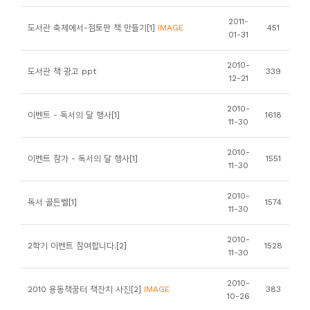
니
2011-
도서관 축제에서-점토판 책 만들기[1]
IMAGE
451
티
01-31
2010-
동
도서관 책 광고 ppt
339
12-21
아
리
2010-
이벤트 - 독서의 달 행사[1]
1618
11-30
사
2010-
이벤트 참가 - 독서의 달 행사[1]
1551
진
11-30
첩
2010-
독서 골든벨[1]
1574
11-30
자
료
2010-
2학기 이벤트 참여합니다.[2]
1528
11-30
실
2010-
2010 용동책꿈터 책잔치 사진[2]
IMAGE
383
책
10-26