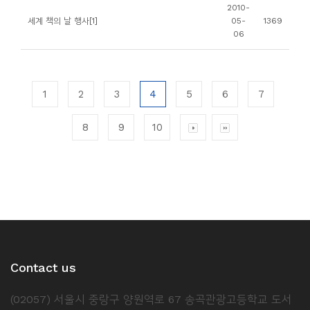
2010-
세계 책의 날 행사[1]
05-
1369
06
1
2
3
4
5
6
7
8
9
10
Contact us
(02057) 서울시 중랑구 양원역로 67 송곡관광고등학교 도서