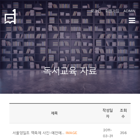
로그인
회원가입
ADMIN
학
도
협
소
독서교육 자료
개
공
지
사
작성일
조회
항
제목
자
수
커
2011-
서울영일초 책축제 사진-예전에...
IMAGE
356
03-31
뮤