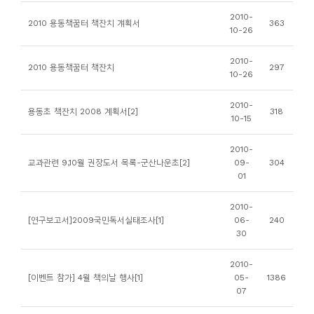
소
2010-
2010 용동책꿈터 책잔치 걔획서
363
개
10-26
및
2010-
서
2010 용동책꿈터 책잔치
297
10-26
평
2010-
용동초 책잔치 2008 계획서[2]
318
10-15
2010-
교과관련 9,10월 권장도서 목록-군산나운초[2]
09-
304
01
2010-
[연구보고서]2009국민독서실태조사[1]
06-
240
30
2010-
[이벤트 참가] 4월 책의날 행사[1]
05-
1386
07