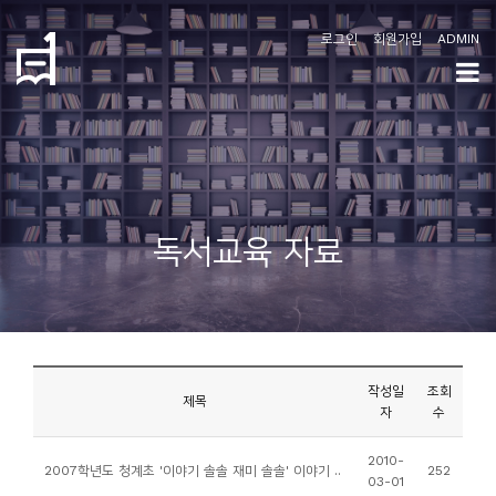
로그인
회원가입
ADMIN
학
도
협
소
독서교육 자료
개
공
지
사
작성일
조회
항
제목
자
수
커
2010-
2007학년도 청계초 '이야기 솔솔 재미 솔솔' 이야기 ..
252
03-01
뮤