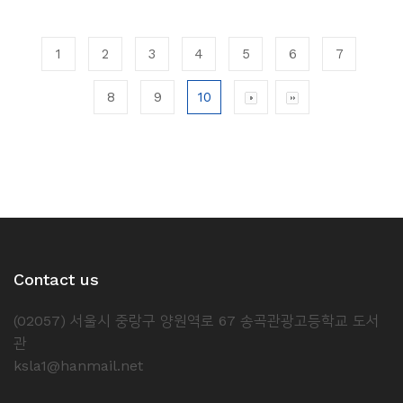
1
2
3
4
5
6
7
8
9
10
Contact us
(02057) 서울시 중랑구 양원역로 67 송곡관광고등학교 도서
관
ksla1@hanmail.net