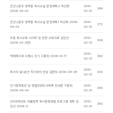
소
군산나운초 방학중 독서교실 운영계획.2 하선화
2010-
264
개
2008-04-02
03-01
및
군산나운초 방학중 독서교실 운영계획.1 하선화 2008-
2010-
서
272
04-02
03-01
평
초등 독서교육 사이트 및 관련 교육자료 김강선
2010-
306
2008-03-21[1]
03-01
2010-
책제목으로 다행시 짓기 구훈희 2008-10-17
383
03-01
2010-
독서의 달>송언 작가와의 만남 김문희 2008-09-29
300
03-01
단기방학휴관 및 명절관련도서목록 안내문 구훈희
2010-
260
2008-09-04
03-01
2008학년도 여름방학 독서문화체험 프로그램 계획 김
2010-
360
강선 2008-0..
03-01